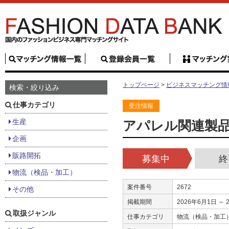
トップページ
>
ビジネスマッチング情
検索・絞り込み
仕事カテゴリ
受注情報
生産
アパレル関連製
企画
販路開拓
募集中
終
物流（検品・加工）
案件番号
2672
その他
掲載期間
2026年6月1日 ～ 
取扱ジャンル
仕事カテゴリ
物流（検品・加工