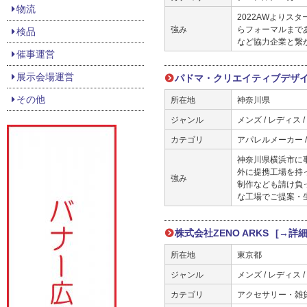
物流
2022AWより
強み
らフォーマルまで
検品
など協力企業と繋
催事運営
展示会場運営
パドマ・クリエイティブデザ
その他
所在地
神奈川県
ジャンル
メンズ / レディス 
カテゴリ
アパレルメーカー 
神奈川県横浜市に
外に提携工場を持
強み
制作なども請け負
な工場でご提案・
株式会社ZENO ARKS
[→詳
所在地
東京都
ジャンル
メンズ / レディス /
カテゴリ
アクセサリー・雑貨