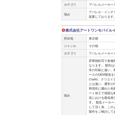
カテゴリ
アパレルメーカー 
アパレル・インテ
強み
提案しております
株式会社アートワンモバイル
所在地
東京都
ジャンル
その他
カテゴリ
アパレルメーカー 
昇華熱転写で各種商
なります。 製作
常の印刷と違い、商
ースのOEM製造
のaiko、クリ
とは違い、通常の
再現性に優れた色
ート加工で強固な
強み
造における最低発注
す。 製造メーカ
して頂く為、このよ
製作をご検討してお