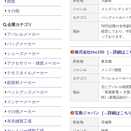
所在地
大阪府
雑貨
ジャンル
メンズ / レディス 
その他
カテゴリ
バッグメーカー /
企業カテゴリ
50代以降の女性
強み
経営しており、中
アパレルメーカー
っております。
バッグメーカー
株式会社the150
[→詳細はこ
シューズメーカー
所在地
東京都
アクセサリー・雑貨メーカー
ジャンル
メンズ / 雑貨
テキスタイルメーカー
カテゴリ
アパレルメーカー 
副資材メーカー
主にアパレル雑貨製
ペットグッズメーカー
強み
「蔦屋家電＋ 大賞
MJ（新製品紹介
インナーメーカー
その他メーカー
宝島ジャパン
[→詳細はこちら
布帛縫製工場
所在地
茨城県
カットソー縫製工場
ジャンル
雑貨