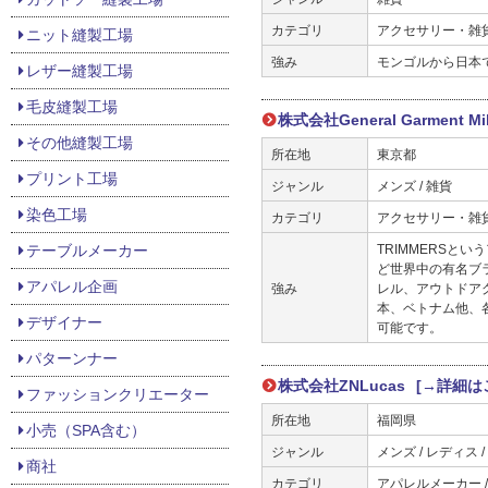
カテゴリ
アクセサリー・雑貨メ
ニット縫製工場
強み
モンゴルから日本
レザー縫製工場
毛皮縫製工場
株式会社General Garment Mi
その他縫製工場
所在地
東京都
プリント工場
ジャンル
メンズ / 雑貨
染色工場
カテゴリ
アクセサリー・雑貨
テーブルメーカー
TRIMMERSとい
ど世界中の有名ブラ
アパレル企画
強み
レル、アウトドア
本、ベトナム他、
デザイナー
可能です。
パターンナー
株式会社ZNLucas
[→詳細は
ファッションクリエーター
所在地
福岡県
小売（SPA含む）
ジャンル
メンズ / レディス /
商社
カテゴリ
アパレルメーカー /