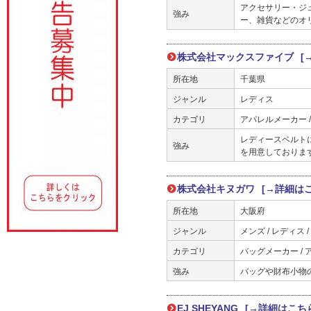
アクセサリー・ジュ
強み
ー、雑貨などのオ
株式会社マックスファイブ
[
所在地
千葉県
ジャンル
レディス
カテゴリ
アパレルメーカー 
レディースベルト
強み
を用意しておりま
株式会社キヌガワ
[→詳細は
所在地
大阪府
ジャンル
メンズ / レディス /
カテゴリ
バッグメーカー /
強み
バッグや財布小物
EJ SHEYANG
[→詳細はこち