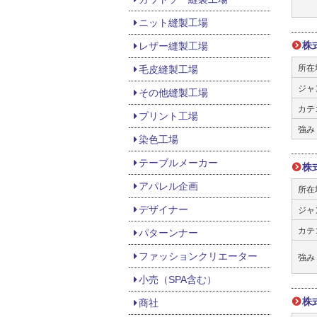
ニット縫製工場
株
レザー縫製工場
所在
毛皮縫製工場
ジャ
その他縫製工場
カテ
プリント工場
強み
染色工場
テーブルメーカー
株
アパレル企画
所在
デザイナー
ジャ
カテ
パターンナー
ファッションクリエーター
強み
小売（SPA含む）
株
商社