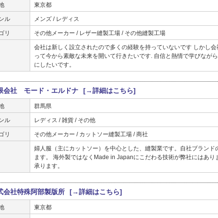
地
東京都
ンル
メンズ / レディス
ゴリ
その他メーカー / レザー縫製工場 / その他縫製工場
会社は新しく設立されたので多くの経験を持っていないです しかし会
って今から素敵な未来を開いて行きたいです. 自信と熱情で学びなが
にしたいです。
限会社 モード・エルドナ
[→詳細はこちら]
地
群馬県
ンル
レディス / 雑貨 / その他
ゴリ
その他メーカー / カットソー縫製工場 / 商社
婦人服（主にカットソー）を中心とした、縫製業です。自社ブランド
ます。 海外製ではなくMade in Japanにこだわる技術が弊社に
承ります。
式会社特殊阿部製版所
[→詳細はこちら]
地
東京都