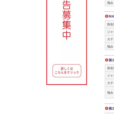
強み
MA
所在
ジャ
カテ
強み
株
所在
ジャ
カテ
強み
株