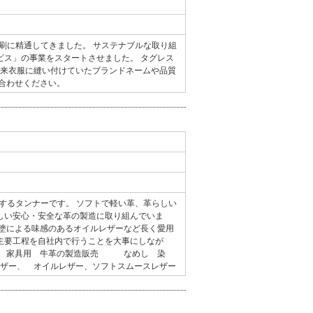
印刷に精通してきました。 サステナブルな取り組
ビス」の事業をスタートさせました。 タグレス
従来衣服に縫い付けていたブランドネームや品質
合わせください。
造するタンナーです。 ソフトで軽い革、革らしい
しい安心・安全な革の製造に取り組んでいま
手塗による味感のあるオイルレザーなど長く愛用
主要工程を自社内で行うことを大事にしなが
人靴 家具用 牛革の製造販売 なめし 染
レザー、 オイルレザー、ソフトスムースレザー