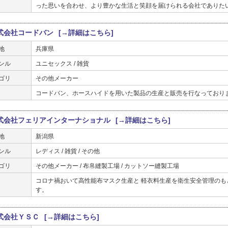
った思いを合わせ、より豊かな生活と笑顔を届けられる会社でありた
式会社コードバン
[→詳細はこちら]
地
兵庫県
ンル
ユニセックス / 雑貨
ゴリ
その他メーカー
コードバン、ホースハイドを用いた製品の生産と販売を行なっており
式会社フェリアインターナショナル
[→詳細はこちら]
地
新潟県
ンル
レディス / 雑貨 / その他
ゴリ
その他メーカー / 布帛縫製工場 / カットソー縫製工場
コロナ禍おいて高性能布マスク生産と 軽衣料生産を衛生安全管理のも
す。
式会社ＹＳＣ
[→詳細はこちら]