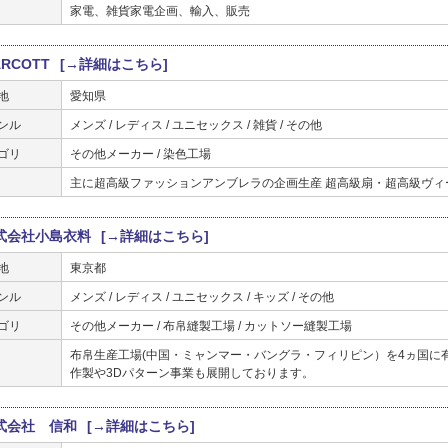
家電、雑貨家電企画、輸入、販売
RCOTT
[→詳細はこちら]
地
愛知県
ンル
メンズ / レディス / ユニセックス / 雑貨 / その他
ゴリ
その他メーカー / 染色工場
主に超高級ファッションアンブレラの企画生産 超高級扇・超高級ヴィ
式会社小島衣料
[→詳細はこちら]
地
東京都
ンル
メンズ / レディス / ユニセックス / キッズ / その他
ゴリ
その他メーカー / 布帛縫製工場 / カットソー縫製工場
布帛生産工場(中国・ミャンマー・バングラ・フィリピン）を4ヵ国に
作製や3Dパターン事業も展開しております。
式会社 信和
[→詳細はこちら]