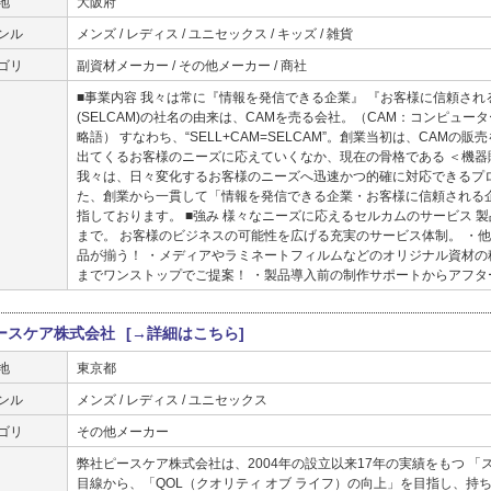
地
大阪府
ンル
メンズ / レディス / ユニセックス / キッズ / 雑貨
ゴリ
副資材メーカー / その他メーカー / 商社
■事業内容 我々は常に『情報を発信できる企業』 『お客様に信頼され
(SELCAM)の社名の由来は、CAMを売る会社。（CAM：コンピューター支援製造"C
略語） すなわち、“SELL+CAM=SELCAM”。創業当初は、CAM
出てくるお客様のニーズに応えていくなか、現在の骨格である ＜機
我々は、日々変化するお客様のニーズへ迅速かつ的確に対応できるプ
た、創業から一貫して「情報を発信できる企業・お客様に信頼される
指しております。 ■強み 様々なニーズに応えるセルカムのサービス 
まで。 お客様のビジネスの可能性を広げる充実のサービス体制。 ・
品が揃う！ ・メディアやラミネートフィルムなどのオリジナル資材の
までワンストップでご提案！ ・製品導入前の制作サポートからアフタ
ースケア株式会社
[→詳細はこちら]
地
東京都
ンル
メンズ / レディス / ユニセックス
ゴリ
その他メーカー
弊社ピースケア株式会社は、2004年の設立以来17年の実績をもつ 
目線から、「QOL（クオリティ オブ ライフ）の向上」を目指し、持