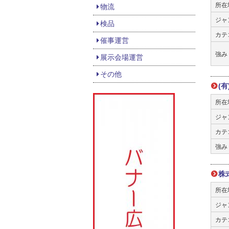
所在
物流
ジャ
検品
カテ
催事運営
強み
展示会場運営
その他
(
所在
ジャ
カテ
強み
株
所在
ジャ
カテ