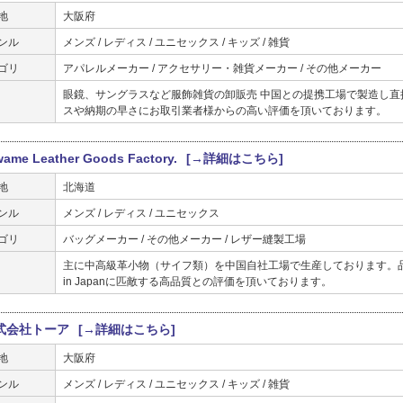
地
大阪府
ンル
メンズ / レディス / ユニセックス / キッズ / 雑貨
ゴリ
アパレルメーカー / アクセサリー・雑貨メーカー / その他メーカー
眼鏡、サングラスなど服飾雑貨の卸販売 中国との提携工場で製造し
スや納期の早さにお取引業者様からの高い評価を頂いております。
wame Leather Goods Factory.
[→詳細はこちら]
地
北海道
ンル
メンズ / レディス / ユニセックス
ゴリ
バッグメーカー / その他メーカー / レザー縫製工場
主に中高級革小物（サイフ類）を中国自社工場で生産しております。品
in Japanに匹敵する高品質との評価を頂いております。
式会社トーア
[→詳細はこちら]
地
大阪府
ンル
メンズ / レディス / ユニセックス / キッズ / 雑貨