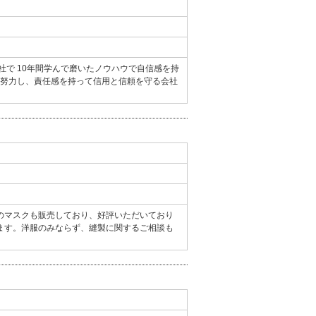
社で 10年間学んで磨いたノウハウで自信感を持
ら努力し、責任感を持って信用と信頼を守る会社
のマスクも販売しており、好評いただいており
はあります。洋服のみならず、縫製に関するご相談も