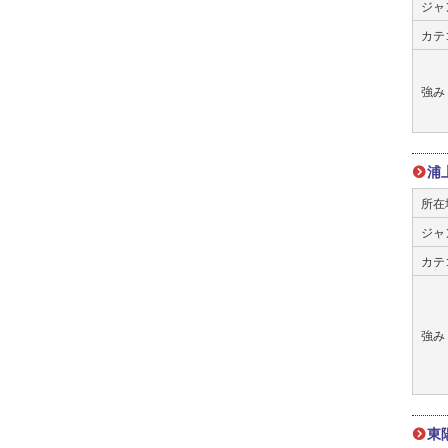
ジャ
カテ
強み
浦
所在
ジャ
カテ
強み
東