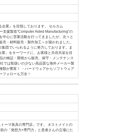
る企業』を目指しております。 セルカム
omputer Aided Manufacturing"の
の販売を中心に営業活動を行ってきましたが、次々と
器販売・材料販売・製作加工＞が築かれました。
ロ集団でいられるように努力しております。ま
企業」をキーワードに、お客様と共存共栄を目
製品の検証・開発から販売、保守・メンテナンス
他社では取扱いの少ない高品質な海外メーカー製
種類が豊富！ ・ハードウェアからソフトウェア
ーフォローも万全！
「ストーマ装具の専門店」です。 オストメイトの
ち前の「発想力×専門力」と患者さんの立場にた