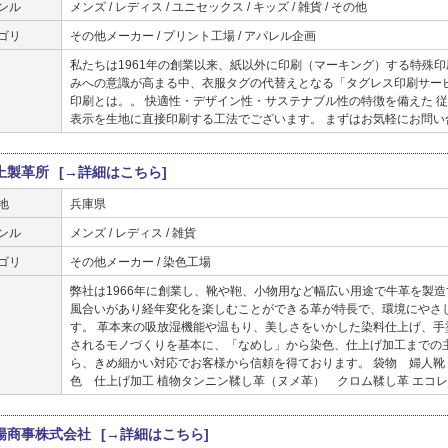
ンル
メンズ / レディス / ユニセックス / キッズ / 雑貨 / その他
ゴリ
その他メーカー / プリント工場 / アパレル企画
私たちは1961年の創業以来、紙以外に印刷（マーキング）する特殊
みへの意識が高まる中、衣服タグの代替えとなる「タグレス印刷サー
印刷とは。。 快適性・デザイン性・サステナブル性の特徴を備えた 
表示を生地に直接印刷する工法でございます。 まずはお気軽にお問い
上製革所
[→詳細はこちら]
地
兵庫県
ンル
メンズ / レディス / 雑貨
ゴリ
その他メーカー / 染色工場
弊社は1966年に創業し、靴や鞄、小物用など幅広い用途で牛革を製
風合いがあり経年変化を楽しむことができる革が特長で、環境にやさ
す。 革本来の吸放湿機能や温もり、美しさをいかした染料仕上げ、
されるモノづくりを基本に、「なめし」から染色、仕上げ加工までの
ら、きめ細かい対応でお客様から信頼を得ております。 袋物 婦
色 仕上げ加工 植物タンニン鞣し革（ヌメ革） クロム鞣し革 エコ
陽商事株式会社
[→詳細はこちら]